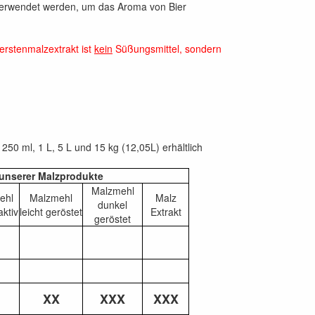
verwendet werden, um das Aroma von Bier
rstenmalzextrakt ist
kein
Süßungsmittel, sondern
 250 ml, 1 L, 5 L und 15 kg (12,05L) erhältlich
 unserer Malzprodukte
Malzmehl
ehl
Malzmehl
Malz
dunkel
ktiv
leicht geröstet
Extrakt
geröstet
XX
XXX
XXX