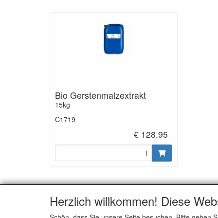
Bio Gerstenmalzextrakt
15kg
C1719
€ 128.95
Zutaten: Gerstenmalzextrakt*, Wasser
Herzlich willkommen! Diese Web
*Bio
Schön, dass Sie unsere Seite besuchen. Bitte geben S