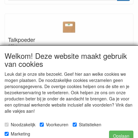
Talkpoeder
10kg
Welkom! Deze website maakt gebruik
C1815
van cookies
€ 157.50
Leuk dat je onze site bezoekt. Geef hier aan welke cookies we
mogen plaatsen. De noodzakelijke cookies verzamelen geen
persoonsgegevens. De overige cookies helpen ons de site en je
bezoekerservaring te verbeteren. Ook helpen ze ons om onze
producten beter bij je onder de aandacht te brengen. Ga je voor
Ingrediënten: 100% natuurlijk talkpoeder
een optimaal werkende website inclusief alle voordelen? Vink dan
alle vakjes aan!
Noodzakelijk
Voorkeuren
Statistieken
Natuurlijk Natuurlijk speciale ingrediënten
Marketing
Opslaan
verkoop@natuurlijknatuurlijk.nl