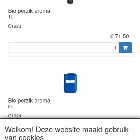
Bio perzik aroma
1L
C1923
€ 71.50
Bio perzik aroma
5L
C1924
€ 286.00
Welkom! Deze website maakt gebruik
van cookies