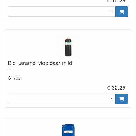
€ 10.25
Bio karamel vloeibaar mild
1l
C1702
€ 32.25