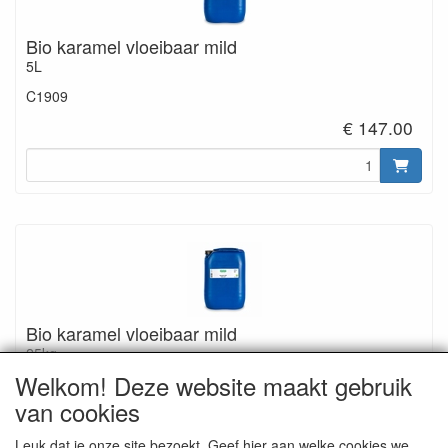
Bio karamel vloeibaar mild
5L
C1909
€ 147.00
Bio karamel vloeibaar mild
25kg
Welkom! Deze website maakt gebruik
C1703
van cookies
€ 425.00
Leuk dat je onze site bezoekt. Geef hier aan welke cookies we