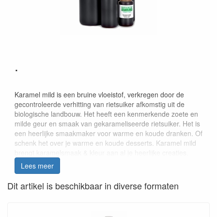
.
Karamel mild is een bruine vloeistof, verkregen door de
gecontroleerde verhitting van rietsuiker afkomstig uit de
biologische landbouw. Het heeft een kenmerkende zoete en
milde geur en smaak van gekarameliseerde rietsuiker. Het is
een heerlijke smaakmaker voor warme en koude dranken. Of
schenk het over je warme en koude desserts. Karamel mild
brengt karamelsmaak & kleur aan al je heerlijke creaties.
Verkrijgbaar in 100ml, 250ml, 1L, 5L en 25kg (18,18L).
Lees meer
Toepassing
Karamel mild
Karamel
Gebrande
vloeibaar
sterk
suiker
Dit artikel is beschikbaar in diverse formaten
vloeibaar
vloeibaar
Roomijs
(gemengd in de
10-15%