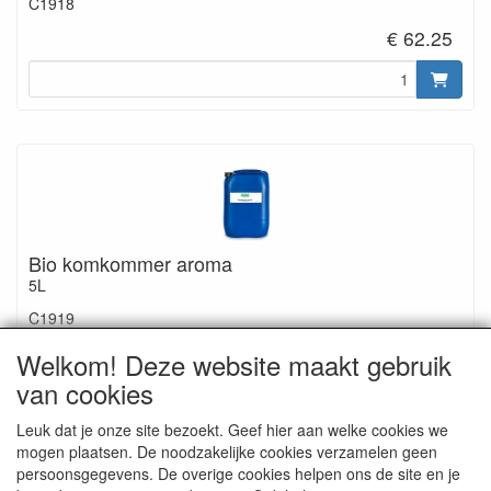
C1918
€ 62.25
Bio komkommer aroma
5L
C1919
€ 249.00
Welkom! Deze website maakt gebruik
van cookies
Leuk dat je onze site bezoekt. Geef hier aan welke cookies we
mogen plaatsen. De noodzakelijke cookies verzamelen geen
persoonsgegevens. De overige cookies helpen ons de site en je
Ingrediënten: komkommer aroma*, alcohol* 35% vol.