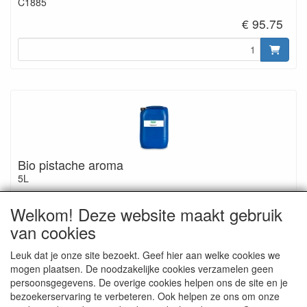
C1885
€ 95.75
Bio pistache aroma
5L
C1886
Welkom! Deze website maakt gebruik
€ 383.00
van cookies
Leuk dat je onze site bezoekt. Geef hier aan welke cookies we
mogen plaatsen. De noodzakelijke cookies verzamelen geen
persoonsgegevens. De overige cookies helpen ons de site en je
bezoekerservaring te verbeteren. Ook helpen ze ons om onze
Ingrediënten: pistache aroma*, alcohol* 77%vol