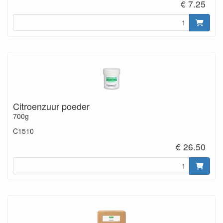
€ 7.25
Citroenzuur poeder
700g
C1510
€ 26.50