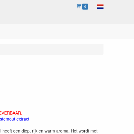
0
d
LEVERBAAR.
rstemout extract
 heeft een diep, rijk en warm aroma. Het wordt met