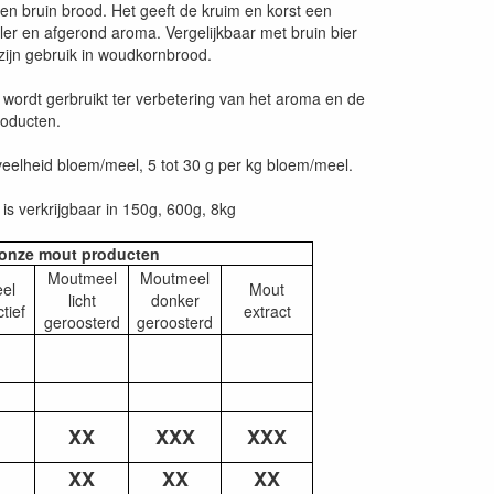
n bruin brood. Het geeft de kruim en korst een
ller en afgerond aroma. Vergelijkbaar met bruin bier
 zijn gebruik in woudkornbrood.
wordt gerbruikt ter verbetering van het aroma en de
roducten.
eelheid bloem/meel, 5 tot 30 g per kg bloem/meel.
s verkrijgbaar in 150g, 600g, 8kg
n onze mout producten
Moutmeel
Moutmeel
el
Mout
licht
donker
tief
extract
geroosterd
geroosterd
XX
XXX
XXX
XX
XX
XX