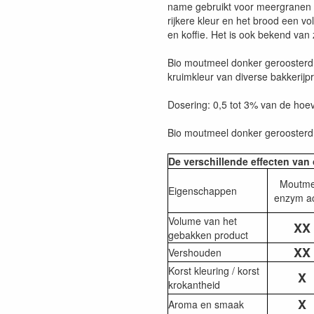
name gebruikt voor meergranen e
rijkere kleur en het brood een vo
en koffie. Het is ook bekend van
Bio moutmeel donker geroosterd 
kruimkleur van diverse bakkerijp
Dosering: 0,5 tot 3% van de hoev
Bio moutmeel donker geroosterd i
De verschillende effecten va
Moutme
Eigenschappen
enzym ac
Volume van het
XX
gebakken product
XX
Vershouden
Korst kleuring / korst
X
krokantheid
X
Aroma en smaak