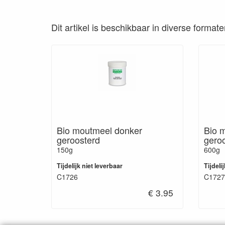
Dit artikel is beschikbaar in diverse format
Bio moutmeel donker
Bio 
geroosterd
gero
150g
600g
Tijdelijk niet leverbaar
Tijdeli
C1726
C1727
€ 3.95