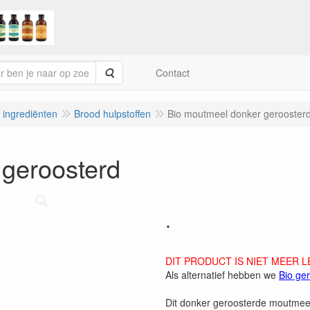
Zoeken
Contact
e ingrediënten
Brood hulpstoffen
Bio moutmeel donker gerooster
 geroosterd
.
DIT PRODUCT IS NIET MEER 
Als alternatief hebben we
Bio ge
Dit donker geroosterde moutmeel