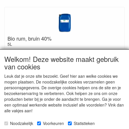
Bio rum, bruin 40%
5L
C1810
Welkom! Deze website maakt gebruik
€ 230.50
van cookies
Leuk dat je onze site bezoekt. Geef hier aan welke cookies we
mogen plaatsen. De noodzakelijke cookies verzamelen geen
persoonsgegevens. De overige cookies helpen ons de site en je
bezoekerservaring te verbeteren. Ook helpen ze ons om onze
Ingrediënten: Rum verkregen door de distillatie van biologisch
producten beter bij je onder de aandacht te brengen. Ga je voor
suikerriet, gerijpt in eikenhouten vaten.
een optimaal werkende website inclusief alle voordelen? Vink dan
alle vakjes aan!
Noodzakelijk
Voorkeuren
Statistieken